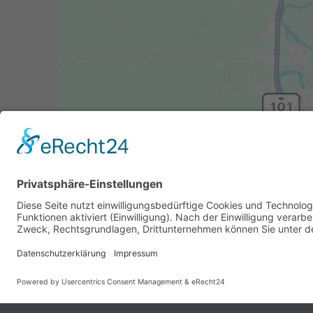
Koordinaten: 46325 51.860601, 6.881321
(gegenüber Liese-Meitner-Straße 22)