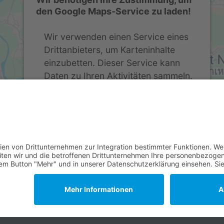
den Google Maps-Service zu laden!
Wir verwenden einen Service eines
Drittanbieters, um Karteninhalte
einzubetten. Dieser Service kann
Daten zu Ihren Aktivitäten sammeln.
Bitte lesen Sie die Details durch und
stimmen Sie der Nutzung des
Service zu, um diese Karte
anzuzeigen.
Mehr Informationen
Akzeptieren
powered by
Usercentrics Consent Management
Platform
&
eRecht24