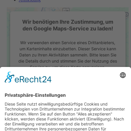
Wir benötigen Ihre Zustimmung, um
den Google Maps-Service zu laden!
Wir verwenden einen Service eines Drittanbieters,
um Karteninhalte einzubetten. Dieser Service kann
Daten zu Ihren Aktivitäten sammeln. Bitte lesen Sie
die Details durch und stimmen Sie der Nutzung des
Service zu, um diese Karte anzuzeigen.
Mehr Informationen
Akzeptieren
powered by
Usercentrics Consent Management
Platform
&
eRecht24